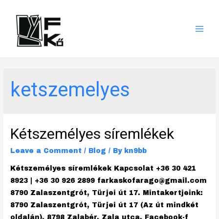
Mai
Men
ketszemelyes
Kétszemélyes síremlékek
Leave a Comment
/
Blog
/ By
kn9bb
Kétszemélyes síremlékek Kapcsolat +36 30 421
8923 | +36 30 926 2899 farkaskofarago@gmail.com
8790 Zalaszentgrót, Türjei út 17. Mintakertjeink:
8790 Zalaszentgrót, Türjei út 17 (Az út mindkét
oldalán). 8798 Zalabér, Zala utca. Facebook-f